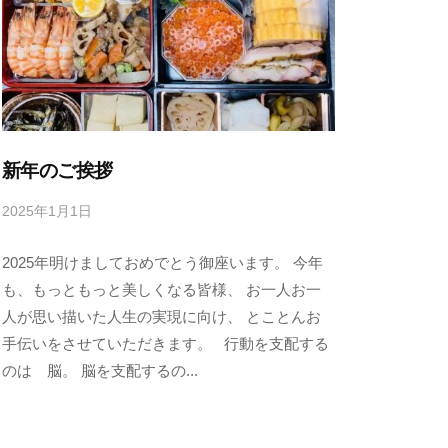
新年のご挨拶
2025年1月1日
b
y
2025年明けましておめでとう御座います。 今年
s
e
も、もっともっと美しくなる皆様、 お一人お一
n
人が思い描いた人生の実現に向け、 とことんお
s
手伝いをさせていただきます。 行動を支配する
h
のは 脳。 脳を支配するの...
u
k
o