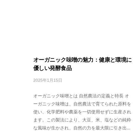
し
て
い
る
料
理
教
オーガニック味噌の魅力：健康と環境に
室
優しい発酵食品
の
サ
2025年1月15日
b
イ
y
ト
オーガニック味噌とは 自然農法の定義と特長 オ
s
。
e
ーガニック味噌は、自然農法で育てられた原料を
n
使い、化学肥料や農薬を一切使用せずに生産され
s
ます。この製法により、大豆、米、塩などの純粋
h
な風味が生かされ、自然の力を最大限に引き出...