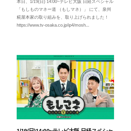
本日、1/19(日) 14:00~テレビ大阪 日経スペシャル
s
e
「もしものマネー道 （もしマネ）」 にて、泉州
n
糀屋本家の取り組みを、取り上げられました！
s
https://www.tv-osaka.co.jp/ip4/mosh...
h
u
k
o
j
i
y
a
h
o
n
k
e
1/19(日)14:00~テレビ大阪 日経スペシャ