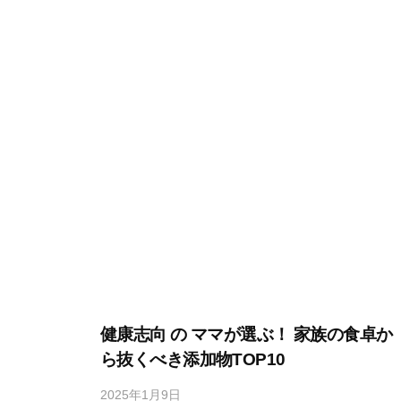
u
k
o
j
i
y
a
h
o
n
k
e
健康志向 の ママが選ぶ！ 家族の食卓か
ら抜くべき添加物TOP10
2025年1月9日
b