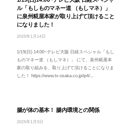
ル「もしものマネー道 （もしマネ）」
に泉州糀屋本家が取り上げて頂けること
になりました！
2025年1月14日
b
y
1/19(日) 14:00~テレビ大阪 日経スペシャル「もし
s
e
ものマネー道 （もしマネ）」 にて、泉州糀屋本
n
家の取り組みを、取り上げて頂けることになりま
s
した！ https://www.tv-osaka.co.jp/ip4/...
h
u
k
o
腸が体の基本！ 腸内環境との関係
j
i
2025年1月3日
b
y
y