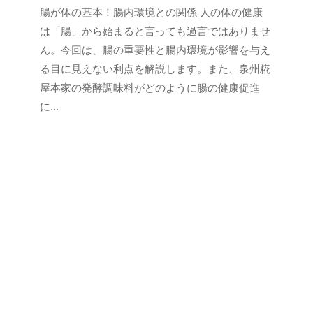
a
腸が体の基本！腸内環境との関係 人の体の健康
s
h
e
は「腸」から始まると言っても過言ではありませ
o
n
ん。今回は、腸の重要性と腸内環境が影響を与え
n
s
る目に見えない利点を解説します。また、泉州糀
k
h
屋本家の発酵調味料がどのように腸の健康促進
e
u
に...
k
o
j
i
y
a
h
o
n
k
e