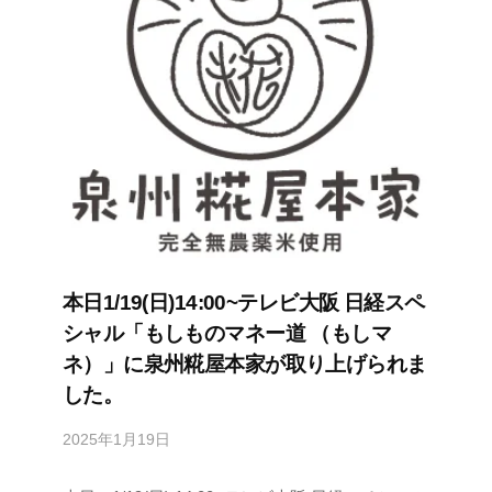
本日1/19(日)14:00~テレビ大阪 日経スペ
シャル「もしものマネー道 （もしマ
ネ）」に泉州糀屋本家が取り上げられま
した。
2025年1月19日
b
y