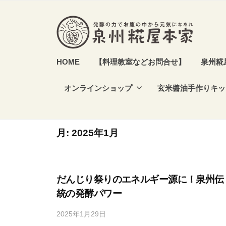
本
コ
家
ン
テ
ン
泉
発
HOME
【料理教室などお問合せ】
泉州糀
ツ
酵
州
へ
食
オンラインショップ
玄米醬油手作りキッ
糀
ス
や
屋
キ
発
本
ッ
酵
月:
2025年1月
家
プ
調
味
料
だんじり祭りのエネルギー源に！泉州伝
を
統の発酵パワー
作
2025年1月29日
b
り