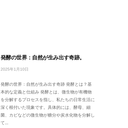
発酵の世界：自然が生み出す奇跡。
2025年1月10日
b
y
発酵の世界：自然が生み出す奇跡 発酵とは？基
s
e
本的な定義と仕組み 発酵とは、微生物が有機物
n
を分解するプロセスを指し、私たちの日常生活に
s
深く根付いた現象です。具体的には、酵母、細
h
菌、カビなどの微生物が糖分や炭水化物を分解し
u
て...