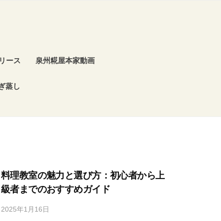
リース
泉州糀屋本家動画
ぎ蒸し
料理教室の魅力と選び方：初心者から上
級者までのおすすめガイド
2025年1月16日
b