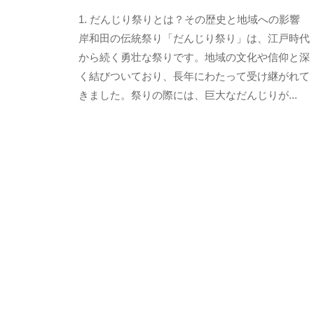
y
、
1. だんじり祭りとは？その歴史と地域への影響
s
常
e
岸和田の伝統祭り「だんじり祭り」は、江戸時代
在
n
から続く勇壮な祭りです。地域の文化や信仰と深
菌
s
く結びついており、長年にわたって受け継がれて
や
h
きました。祭りの際には、巨大なだんじりが...
発
u
k
酵
o
の
j
大
i
切
y
さ
a
を
h
お
o
伝
n
k
え
e