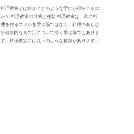
y
料理教室とは何か？どのような学びが得られるの
s
e
か？ 料理教室の目的と種類 料理教室は、単に料
n
理を作るスキルを学ぶ場ではなく、料理の楽しさ
s
や健康的な食生活について深く学ぶ場でもありま
h
す。料理教室には以下のような種類があります...
u
k
o
j
i
y
a
h
o
n
k
e