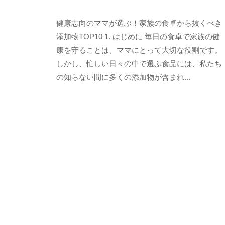
y
健康志向のママが選ぶ！家族の食卓から抜くべき
s
e
添加物TOP10 1. はじめに 毎日の食卓で家族の健
n
康を守ることは、ママにとって大切な役割です。
s
しかし、忙しい日々の中で選ぶ食品には、私たち
h
の知らない間に多くの添加物が含まれ...
u
k
o
j
i
y
a
h
o
n
k