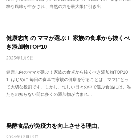
n
粋な風味が生かされ、自然の力を最大限に引き出...
s
k
h
e
u
k
o
健康志向 の ママが選ぶ！ 家族の食卓から抜くべ
j
き添加物TOP10
i
2025年1月9日
b
y
y
a
健康志向のママが選ぶ！家族の食卓から抜くべき添加物TOP10
s
h
1. はじめに 毎日の食卓で家族の健康を守ることは、ママにとっ
e
o
て大切な役割です。しかし、忙しい日々の中で選ぶ食品には、私
n
n
たちの知らない間に多くの添加物が含まれ...
s
k
h
e
u
k
o
発酵食品が免疫力を向上させる理由。
j
2024年12月12日
b