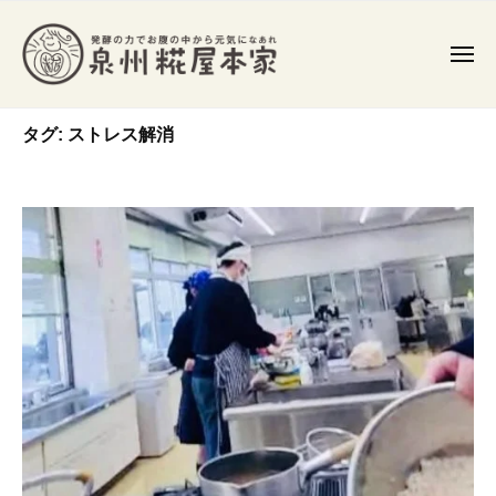
泉
コ
州
ン
糀
メ
テ
ニ
屋
ュ
ン
泉
ー
本
発
家
タグ:
ストレス解消
ツ
州
酵
食
へ
糀
や
ス
屋
発
キ
本
酵
ッ
家
調
プ
味
料
を
作
り
、
常
在