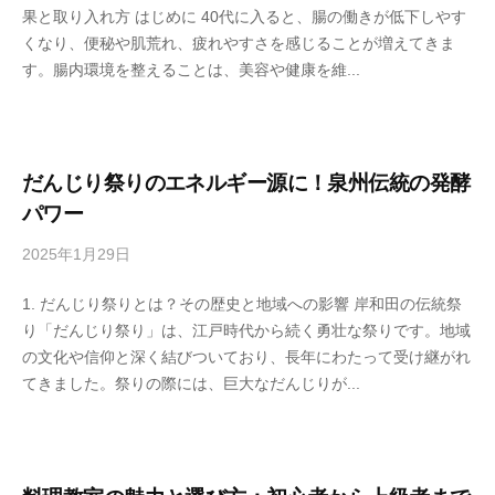
理
果と取り入れ方 はじめに 40代に入ると、腸の働きが低下しやす
e
o
教
くなり、便秘や肌荒れ、疲れやすさを感じることが増えてきま
n
n
室
す。腸内環境を整えることは、美容や健康を維...
s
k
の
h
e
サ
u
イ
k
ト
o
だんじり祭りのエネルギー源に！泉州伝統の発酵
。
j
パワー
i
2025年1月29日
b
y
y
a
1. だんじり祭りとは？その歴史と地域への影響 岸和田の伝統祭
s
h
り「だんじり祭り」は、江戸時代から続く勇壮な祭りです。地域
e
o
の文化や信仰と深く結びついており、長年にわたって受け継がれ
n
n
てきました。祭りの際には、巨大なだんじりが...
s
k
h
e
u
k
o