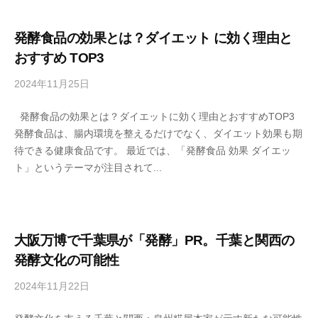
u
k
o
発酵食品の効果とは？ダイエット に効く理由と
j
おすすめ TOP3
i
2024年11月25日
b
y
y
a
発酵食品の効果とは？ダイエットに効く理由とおすすめTOP3
s
h
発酵食品は、腸内環境を整えるだけでなく、ダイエット効果も期
e
o
待できる健康食品です。 最近では、「発酵食品 効果 ダイエッ
n
n
ト」というテーマが注目されて...
s
k
h
e
u
k
o
大阪万博で千葉県が「発酵」PR。千葉と関西の
j
発酵文化の可能性
i
2024年11月22日
b
y
y
a