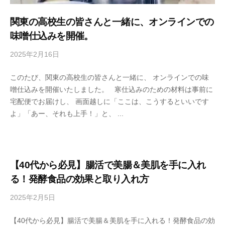
菌
関東の高校生の皆さんと一緒に、オンラインでの
や
味噌仕込みを開催。
発
酵
2025年2月16日
b
の
y
大
このたび、関東の高校生の皆さんと一緒に、 オンラインでの味
s
切
噌仕込みを開催いたしました。 寒仕込みのための材料は事前に
e
さ
宅配便でお届けし、 画面越しに「ここは、こうするといいです
n
を
よ」「あー、それも上手！」と、 ...
s
お
h
伝
u
え
k
し
o
【40代から必見】腸活で美腸＆美肌を手に入れ
て
j
る！発酵食品の効果と取り入れ方
い
i
2025年2月5日
b
y
る
y
a
料
【40代から必見】腸活で美腸＆美肌を手に入れる！発酵食品の効
s
h