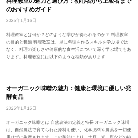
料理教室の魅力と選び方：初心者から上級者まで
j
のおすすめガイド
i
2025年1月16日
b
y
y
a
料理教室とは何か？どのような学びが得られるのか？ 料理教室
s
h
の目的と種類 料理教室は、単に料理を作るスキルを学ぶ場では
e
o
なく、料理の楽しさや健康的な食生活について深く学ぶ場でもあ
n
n
ります。料理教室には以下のような種類があります...
s
k
h
e
u
k
o
オーガニック味噌の魅力：健康と環境に優しい発
j
酵食品
i
2025年1月15日
b
y
y
a
オーガニック味噌とは 自然農法の定義と特長 オーガニック味噌
s
h
は、自然農法で育てられた原料を使い、化学肥料や農薬を一切使
e
o
用せずに生産されます。この製法により、大豆、米、塩などの純
n