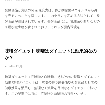
i
y
y
発酵食品と免疫の関係 免疫力は、体が病原菌やウイルスから身
s
a
を守る力のことを指します。この免疫力を高める方法として、発
e
h
酵食品が注目されています。発酵食品には、乳酸菌や酵母などの
n
o
有用な微生物が含まれており、これらが腸内環境を...
s
n
h
k
u
e
k
o
味噌ダイエット 味噌はダイエットに効果的なの
j
か？
i
2024年12月6日
b
y
y
a
味噌ダイエット：赤味噌と白味噌、それぞれの特徴とダイエット
s
h
効果 味噌ダイエットは、味噌の持つ栄養価や発酵食品としての
e
o
健康効果を活用し、無理なく減量を目指せるダイエット方法で
n
n
す。この記事では特に、赤味噌と白味噌の特徴や、そ...
s
k
h
e