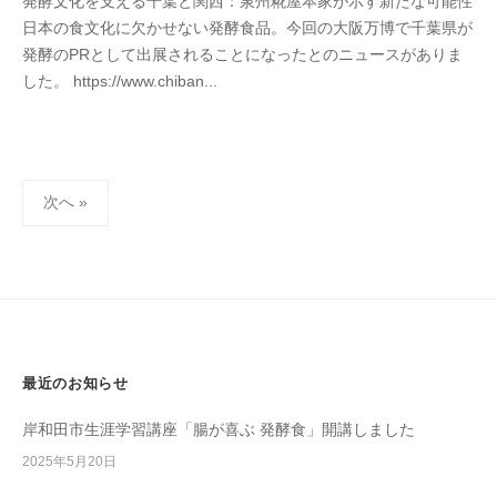
発酵文化を支える千葉と関西：泉州糀屋本家が示す新たな可能性
s
h
日本の食文化に欠かせない発酵食品。今回の大阪万博で千葉県が
e
o
発酵のPRとして出展されることになったとのニュースがありま
n
n
した。 https://www.chiban...
s
k
h
e
u
k
投
o
次へ »
j
稿
i
の
y
ペ
a
ー
h
ジ
o
送
n
最近のお知らせ
k
り
e
岸和田市生涯学習講座「腸が喜ぶ 発酵食」開講しました
2025年5月20日