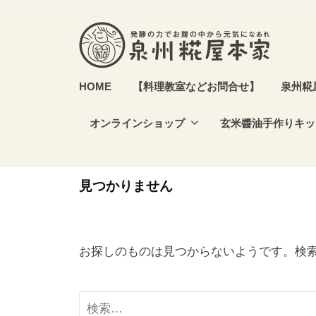
本
コ
家
ン
テ
ン
泉
発
HOME
【料理教室などお問合せ】
泉州糀
ツ
酵
州
へ
食
オンラインショップ
玄米醬油手作りキッ
糀
ス
や
屋
キ
発
本
ッ
酵
見つかりません
家
プ
調
味
料
お探しのものは見つからないようです。検
を
作
検
り
索: