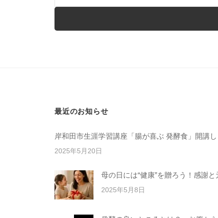
、
常
在
菌
や
発
酵
の
最近のお知らせ
大
切
岸和田市生涯学習講座「腸が喜ぶ 発酵食」開講し
さ
2025年5月20日
を
母の日には“健康”を贈ろう！感謝
お
伝
2025年5月8日
え