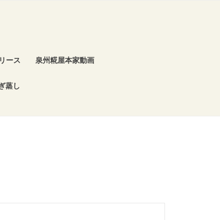
リース
泉州糀屋本家動画
ぎ蒸し