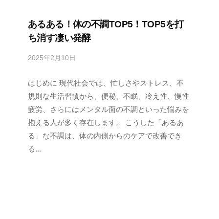
o
j
あるある！体の不調TOP5！TOP5を打
i
ち消す凄い発酵
y
a
2025年2月10日
b
h
y
o
はじめに 現代社会では、忙しさやストレス、不
s
n
e
規則な生活習慣から、便秘、不眠、冷え性、慢性
k
n
疲労、さらにはメンタル面の不調といった悩みを
e
s
抱える人が多く存在します。 こうした「あるあ
h
る」な不調は、体の内側からのケアで改善でき
u
る...
k
o
j
i
y