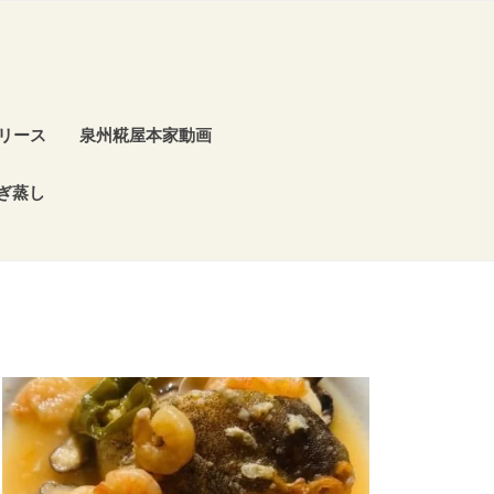
リース
泉州糀屋本家動画
ぎ蒸し