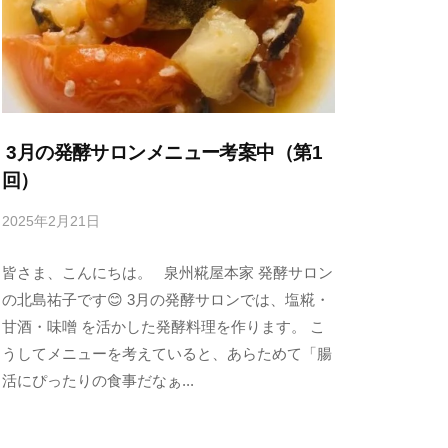
3月の発酵サロンメニュー考案中（第1
回）
2025年2月21日
b
y
皆さま、こんにちは。 泉州糀屋本家 発酵サロン
s
e
の北島祐子です😊 3月の発酵サロンでは、塩糀・
n
甘酒・味噌 を活かした発酵料理を作ります。 こ
s
うしてメニューを考えていると、あらためて「腸
h
活にぴったりの食事だなぁ...
u
k