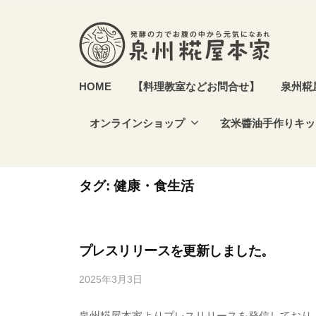
本
コ
家
ン
テ
ン
泉
発
HOME
【料理教室などお問合せ】
泉州糀
ツ
酵
州
へ
食
オンラインショップ
玄米醬油手作りキッ
糀
ス
や
屋
キ
発
本
ッ
酵
タグ:
健康・食生活
家
プ
調
味
料
プレスリリースを更新しました。
を
2025年3月3日
b
作
y
り
泉州糀屋本家よりプレスリリースを発信しており
s