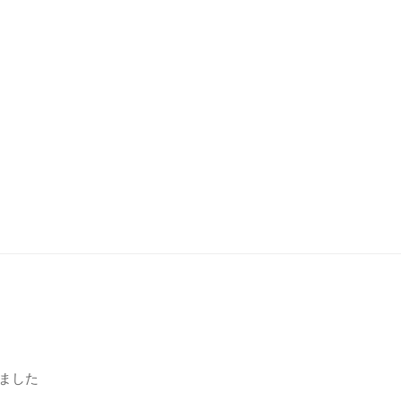
a
h
o
n
k
e
ました