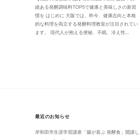
e
績ある発酵調味料TOP5で健康と美味しさの新習
n
慣を はじめに 大阪では、昨今、健康志向と本格
s
的な料理を両立する発酵料理教室が注目されてい
h
ます。 現代人が抱える便秘、不眠、冷え性...
u
k
o
j
i
y
a
h
o
n
最近のお知らせ
k
e
岸和田市生涯学習講座「腸が喜ぶ 発酵食」開講し