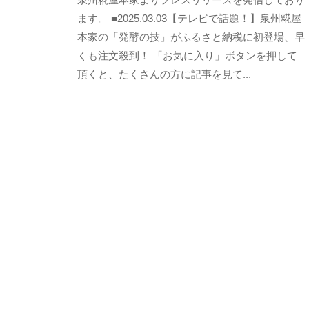
、
e
ます。 ■2025.03.03【テレビで話題！】泉州糀屋
常
n
本家の「発酵の技」がふるさと納税に初登場、早
在
s
くも注文殺到！ 「お気に入り」ボタンを押して
菌
h
頂くと、たくさんの方に記事を見て...
や
u
k
発
o
酵
j
の
i
大
y
切
a
さ
h
を
o
お
n
伝
k
e
え