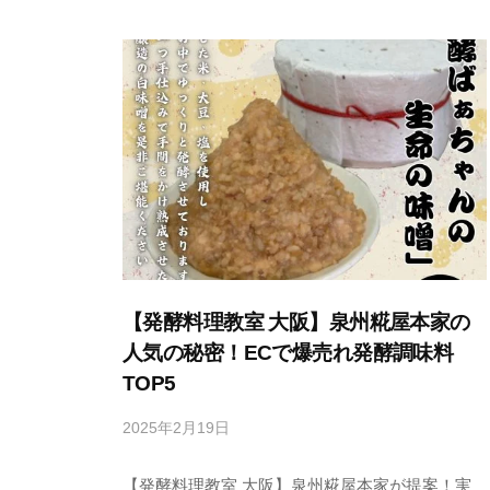
し
て
い
る
料
理
教
室
の
サ
イ
【発酵料理教室 大阪】泉州糀屋本家の
ト
人気の秘密！ECで爆売れ発酵調味料
。
TOP5
2025年2月19日
b
y
【発酵料理教室 大阪】泉州糀屋本家が提案！実
s