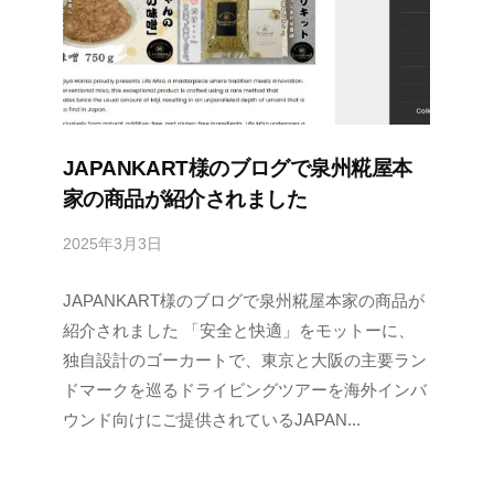
JAPANKART様のブログで泉州糀屋本
家の商品が紹介されました
2025年3月3日
b
y
JAPANKART様のブログで泉州糀屋本家の商品が
s
e
紹介されました 「安全と快適」をモットーに、
n
独自設計のゴーカートで、東京と大阪の主要ラン
s
ドマークを巡るドライビングツアーを海外インバ
h
ウンド向けにご提供されているJAPAN...
u
k