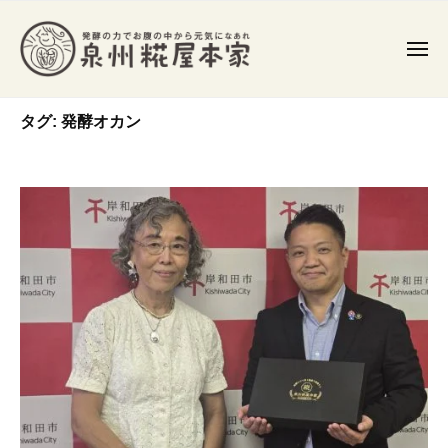
泉
コ
州
ン
糀
メ
テ
ニ
屋
ュ
ン
泉
ー
本
発
家
タグ:
発酵オカン
ツ
州
酵
食
へ
糀
や
ス
屋
発
キ
本
酵
ッ
家
調
プ
味
料
を
作
り
、
常
在