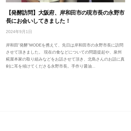
菌
【発酵訪問】大阪府、岸和田市の現市長の永野市
や
長にお会いしてきました！
発
酵
2024年9月1日
b
の
y
大
岸和田”発酵”MODEを携えて、先日は岸和田市の永野市長に訪問
s
切
させて頂きました。 現在の食などについての問題提起や、泉州
e
さ
糀屋本家の取り組みなどをお話させて頂き、北島さんのお話に真
n
を
剣に耳を傾けてくださる永野市長。手作り醤油...
s
お
h
伝
u
え
k
し
o
て
j
い
i
y
る
a
料
h