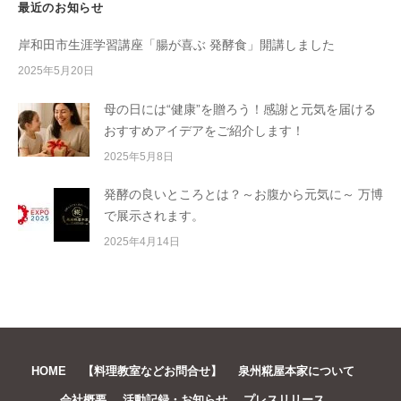
理
最近のお知らせ
o
教
n
室
岸和田市生涯学習講座「腸が喜ぶ 発酵食」開講しました
k
の
2025年5月20日
e
サ
母の日には“健康”を贈ろう！感謝と元気を届ける
イ
おすすめアイデアをご紹介します！
ト
。
2025年5月8日
発酵の良いところとは？～お腹から元気に～ 万博
で展示されます。
2025年4月14日
HOME
【料理教室などお問合せ】
泉州糀屋本家について
会社概要
活動記録・お知らせ
プレスリリース