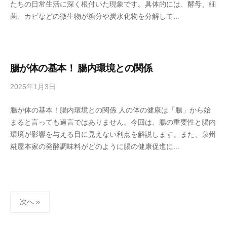
たちの日常生活に深く根付いた現象です。具体的には、酵母、細
n
h
菌、カビなどの微生物が糖分や炭水化物を分解して...
s
o
h
n
u
k
k
e
o
腸が体の基本！ 腸内環境との関係
j
2025年1月3日
b
i
y
y
腸が体の基本！腸内環境との関係 人の体の健康は「腸」から始
s
a
まると言っても過言ではありません。今回は、腸の重要性と腸内
e
h
環境が影響を与える目に見えない利点を解説します。また、泉州
n
o
糀屋本家の発酵調味料がどのように腸の健康促進に...
s
n
h
k
u
e
k
投
o
次へ »
j
稿
i
の