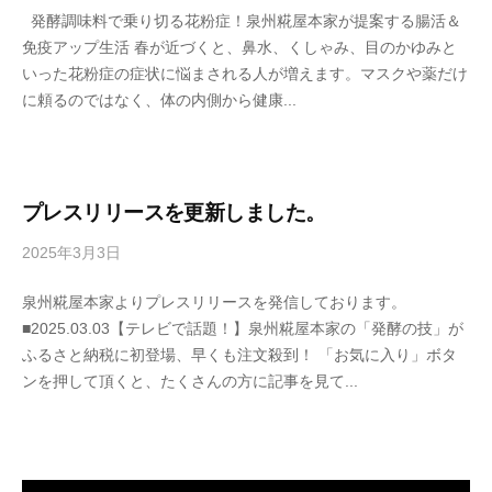
理
a
発酵調味料で乗り切る花粉症！泉州糀屋本家が提案する腸活＆
s
教
h
免疫アップ生活 春が近づくと、鼻水、くしゃみ、目のかゆみと
e
o
室
いった花粉症の症状に悩まされる人が増えます。マスクや薬だけ
n
n
の
に頼るのではなく、体の内側から健康...
s
k
サ
h
e
イ
u
ト
k
。
o
プレスリリースを更新しました。
j
2025年3月3日
b
i
y
y
泉州糀屋本家よりプレスリリースを発信しております。
s
a
■2025.03.03【テレビで話題！】泉州糀屋本家の「発酵の技」が
e
h
ふるさと納税に初登場、早くも注文殺到！ 「お気に入り」ボタ
n
o
ンを押して頂くと、たくさんの方に記事を見て...
s
n
h
k
u
e
k
o