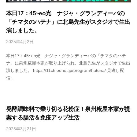
菌
本日17：45~eo光 ナジャ・グランディーバの
や
「チマタのハテナ」に北島先生がスタジオで生出
発
演しました。
酵
の
2025年4月2日
b
大
y
切
本日17：45~eo光 ナジャ・グランディーバの「チマタのハテ
s
さ
ナ」に泉州糀屋本家が取り上げられ、北島先生がスタジオで生出
e
を
演しました。 https://11ch.eonet.jp/program/hatena/ 見逃し配
n
お
信...
s
伝
h
え
u
し
k
て
o
発酵調味料で乗り切る花粉症！泉州糀屋本家が提
い
j
案する腸活＆免疫アップ生活
る
i
2025年3月21日
b
料
y
y