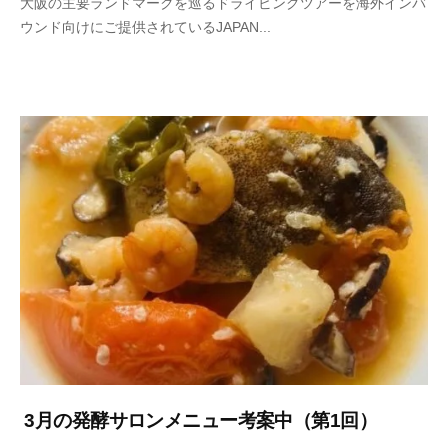
大阪の主要ランドマークを巡るドライビングツアーを海外インバ
n
ウンド向けにご提供されているJAPAN...
s
h
u
k
o
j
i
y
a
h
o
n
k
e
3月の発酵サロンメニュー考案中（第1回）