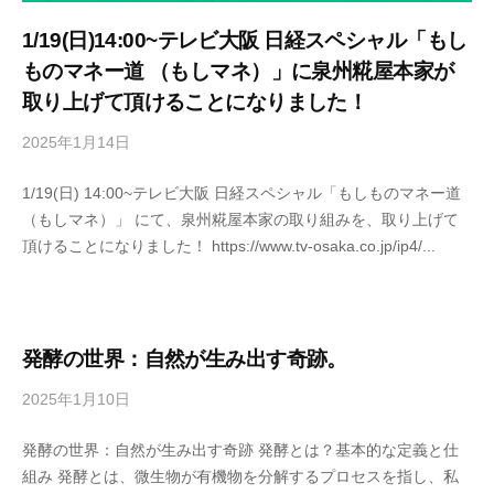
1/19(日)14:00~テレビ大阪 日経スペシャル「もし
ものマネー道 （もしマネ）」に泉州糀屋本家が
取り上げて頂けることになりました！
2025年1月14日
b
y
1/19(日) 14:00~テレビ大阪 日経スペシャル「もしものマネー道
s
（もしマネ）」 にて、泉州糀屋本家の取り組みを、取り上げて
e
頂けることになりました！ https://www.tv-osaka.co.jp/ip4/...
n
s
h
u
k
発酵の世界：自然が生み出す奇跡。
o
2025年1月10日
b
j
y
i
発酵の世界：自然が生み出す奇跡 発酵とは？基本的な定義と仕
s
y
組み 発酵とは、微生物が有機物を分解するプロセスを指し、私
e
a