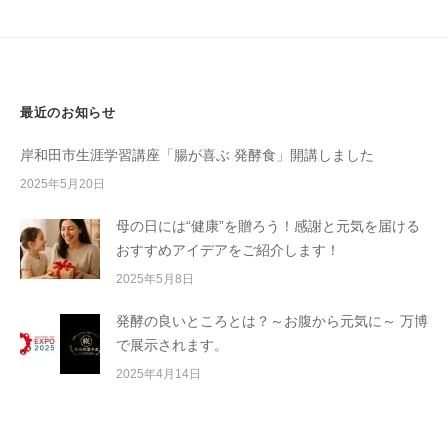
y
ペ
a
ー
h
ジ
o
送
n
最近のお知らせ
k
り
e
岸和田市生涯学習講座「腸が喜ぶ 発酵食」開講しました
2025年5月20日
母の日には“健康”を贈ろう！感謝と元気を届ける
おすすめアイデアをご紹介します！
2025年5月8日
発酵の良いところとは？～お腹から元気に～ 万博
で展示されます。
2025年4月14日