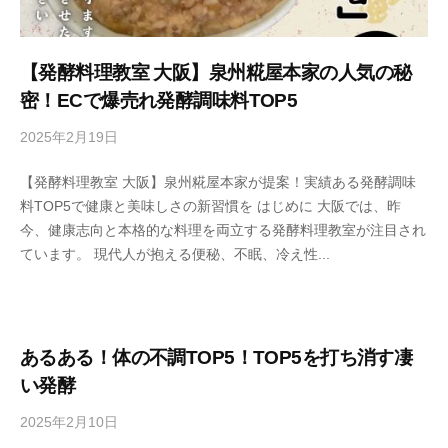
【発酵料理教室 大阪】泉州糀屋本家の人気の秘
密！ECで爆売れ発酵調味料TOP5
2025年2月19日
b
y
【発酵料理教室 大阪】泉州糀屋本家が提案！実績ある発酵調味
s
料TOP5で健康と美味しさの新習慣を はじめに 大阪では、昨
e
今、健康志向と本格的な料理を両立する発酵料理教室が注目され
n
ています。 現代人が抱える便秘、不眠、冷え性...
s
h
u
k
o
あるある！体の不調TOP5！TOP5を打ち消す凄
j
い発酵
i
2025年2月10日
b
y
y