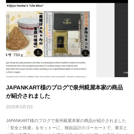
j
i
y
a
h
o
n
k
e
JAPANKART様のブログで泉州糀屋本家の商品
が紹介されました
2025年3月3日
b
y
JAPANKART様のブログで泉州糀屋本家の商品が紹介されました
s
「安全と快適」をモットーに、独自設計のゴーカートで、東京と
e