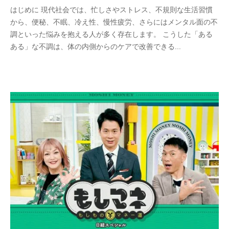
a
はじめに 現代社会では、忙しさやストレス、不規則な生活習慣
s
h
から、便秘、不眠、冷え性、慢性疲労、さらにはメンタル面の不
e
o
調といった悩みを抱える人が多く存在します。 こうした「ある
n
n
ある」な不調は、体の内側からのケアで改善できる...
s
k
h
e
u
k
o
j
i
y
a
h
o
n
k
e