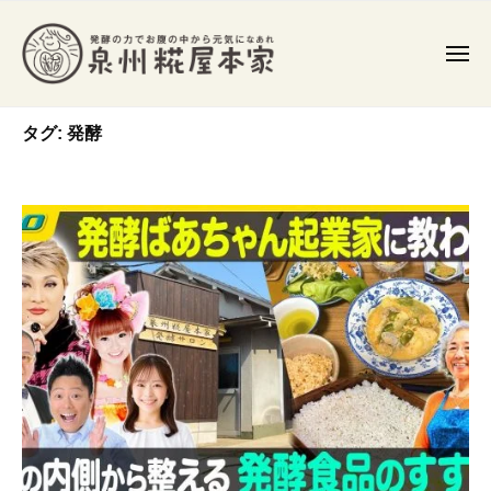
泉
コ
州
ン
糀
メ
テ
ニ
屋
ュ
ン
泉
ー
本
発
家
タグ:
発酵
ツ
州
酵
食
へ
糀
や
ス
屋
発
キ
本
酵
ッ
家
調
プ
味
料
を
作
り
、
常
在