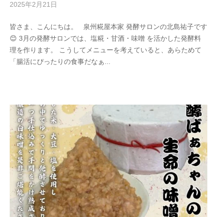
2025年2月21日
b
y
皆さま、こんにちは。 泉州糀屋本家 発酵サロンの北島祐子です
s
😊 3月の発酵サロンでは、塩糀・甘酒・味噌 を活かした発酵料
e
理を作ります。 こうしてメニューを考えていると、あらためて
n
「腸活にぴったりの食事だなぁ...
s
h
u
k
o
j
i
y
a
h
o
n
k
e