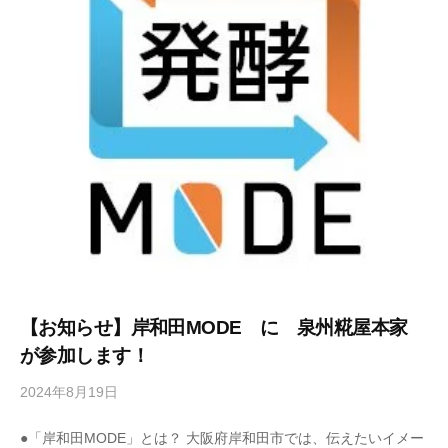
o
n
k
e
【お知らせ】岸和田MODE に 泉州糀屋本家
が参加します！
2024年8月19日
b
y
●「岸和田MODE」とは？ 大阪府岸和田市では、伝えたいイメー
s