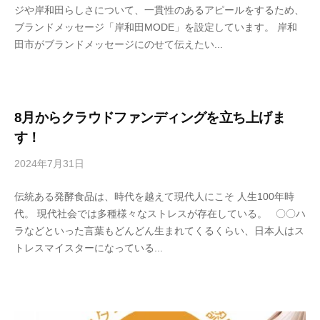
ジや岸和田らしさについて、一貫性のあるアピールをするため、
e
ブランドメッセージ「岸和田MODE」を設定しています。 岸和
n
田市がブランドメッセージにのせて伝えたい...
s
h
u
k
o
8月からクラウドファンディングを立ち上げま
j
す！
i
2024年7月31日
b
y
y
a
伝統ある発酵食品は、時代を越えて現代人にこそ 人生100年時
s
h
代。 現代社会では多種様々なストレスが存在している。 〇〇ハ
e
o
ラなどといった言葉もどんどん生まれてくるくらい、日本人はス
n
n
トレスマイスターになっている...
s
k
h
e
u
k
o