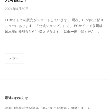
2024年4月30日
b
y
ECサイトでの販売がスタートしています。 現在、HP内の上部メ
s
ニューにあります、「公式ショップ」にて、 ECサイトで泉州糀
e
屋本家の発酵食品がご購入できます。 是非一度ご覧ください。
n
s
h
u
投
k
« 前へ
o
稿
j
の
i
ペ
y
ー
a
ジ
h
送
o
最近のお知らせ
n
り
k
岸和田市生涯学習講座「腸が喜ぶ 発酵食」開講しました