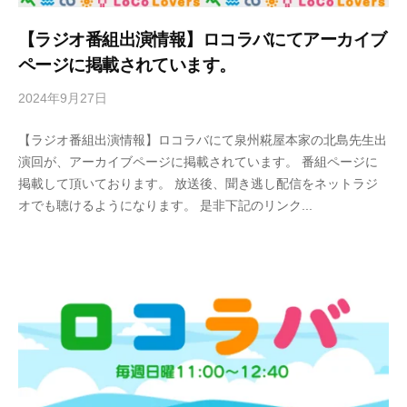
菌
【ラジオ番組出演情報】ロコラバにてアーカイブ
や
ページに掲載されています。
発
酵
2024年9月27日
b
の
y
大
【ラジオ番組出演情報】ロコラバにて泉州糀屋本家の北島先生出
s
切
演回が、アーカイブページに掲載されています。 番組ページに
e
さ
掲載して頂いております。 放送後、聞き逃し配信をネットラジ
n
を
オでも聴けるようになります。 是非下記のリンク...
s
お
h
伝
u
え
k
し
o
て
j
い
i
y
る
a
料
h