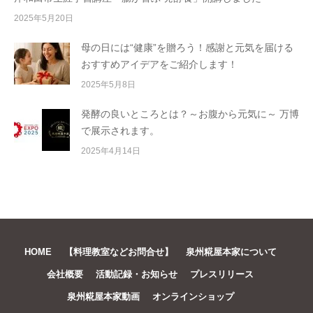
e
2025年5月20日
母の日には“健康”を贈ろう！感謝と元気を届ける
おすすめアイデアをご紹介します！
2025年5月8日
発酵の良いところとは？～お腹から元気に～ 万博
で展示されます。
2025年4月14日
HOME
【料理教室などお問合せ】
泉州糀屋本家について
会社概要
活動記録・お知らせ
プレスリリース
泉州糀屋本家動画
オンラインショップ