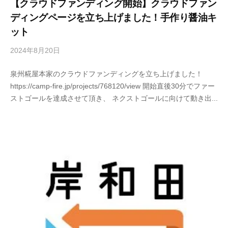
【クラウドファンディング開始】クラウドファン
ディングページを立ち上げました！手作り醤油キ
ット
2024年8月20日
b
y
泉州糀屋本家のクラウドファンディングを立ち上げました！
s
https://camp-fire.jp/projects/768120/view 開始直後30分でファー
e
ストゴールを達成させて頂き、 ネクストゴールに向けて動き出...
n
s
h
u
k
o
j
i
y
a
h