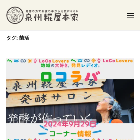
泉
コ
州
ン
糀
メ
テ
ニ
屋
ュ
ン
泉
ー
本
発
家
タグ:
菌活
ツ
州
酵
食
へ
糀
や
ス
屋
発
キ
本
酵
ッ
家
調
プ
味
料
を
作
り
、
常
在