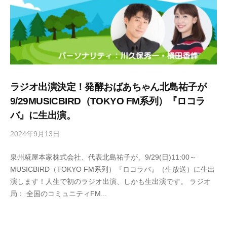
理
o
教
n
室
k
の
e
サ
イ
ト
ラジオ出演決定！発酵おばあちゃん北島祐子が
。
9/29MUSICBIRD（TOKYO FM系列）『ロコラ
バ』に生出演。
2024年9月13日
b
y
泉州糀屋本家株式会社、代表北島祐子が、9/29(日)11:00～
s
MUSICBIRD（TOKYO FM系列）『ロコラバ』（生放送）に生出
e
演します！人生で初のラジオ出演、しかも生出演です。 ラジオ
n
局： 全国のコミュニティFM...
s
h
u