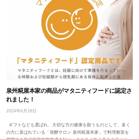
j
i
y
a
h
o
n
k
e
泉州糀屋本家の商品がマタニティフードに認定さ
れました！
2024年6月18日
b
y
ギフトなども選ばれ、大切な方の健康を願うものとして、多く
s
の方に喜ばれている「発酵サロン 泉州糀屋本家」で料理教室を
e