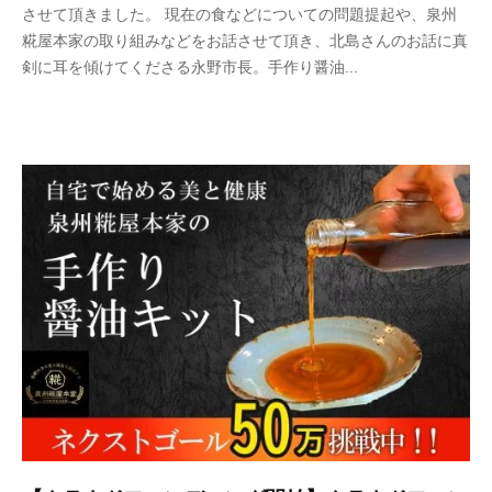
させて頂きました。 現在の食などについての問題提起や、泉州
e
糀屋本家の取り組みなどをお話させて頂き、北島さんのお話に真
n
剣に耳を傾けてくださる永野市長。手作り醤油...
s
h
u
k
o
j
i
y
a
h
o
n
k
e