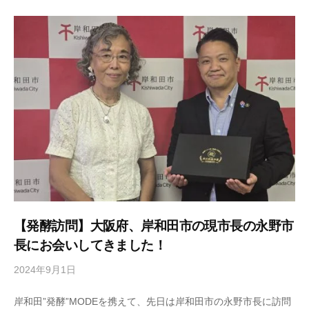
k
o
j
i
y
a
h
o
n
k
e
【発酵訪問】大阪府、岸和田市の現市長の永野市
長にお会いしてきました！
2024年9月1日
b
y
岸和田”発酵”MODEを携えて、先日は岸和田市の永野市長に訪問
s