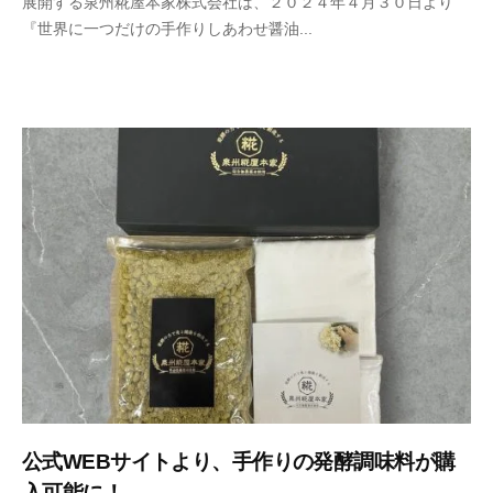
展開する泉州糀屋本家株式会社は、２０２４年４月３０日より
n
『世界に一つだけの手作りしあわせ醤油...
s
h
u
k
o
j
i
y
a
h
o
n
k
e
公式WEBサイトより、手作りの発酵調味料が購
入可能に！