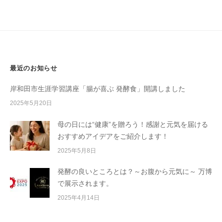
o
菌
j
や
i
発
y
酵
a
の
h
最近のお知らせ
大
o
切
n
岸和田市生涯学習講座「腸が喜ぶ 発酵食」開講しました
さ
k
2025年5月20日
e
を
お
母の日には“健康”を贈ろう！感謝と元気を届ける
伝
おすすめアイデアをご紹介します！
え
2025年5月8日
し
発酵の良いところとは？～お腹から元気に～ 万博
て
で展示されます。
い
る
2025年4月14日
料