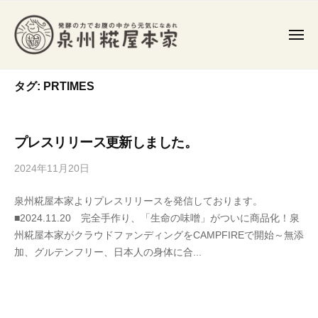
泉
コ
州
ン
糀
メ
テ
ニ
屋
ュ
ン
泉
ー
本
発
家
タグ:
PRTIMES
ツ
州
酵
食
へ
糀
や
ス
屋
発
プレスリリース更新しました。
キ
本
酵
ッ
家
2024年11月20日
b
調
プ
y
味
泉州糀屋本家よりプレスリリースを発信しております。
s
料
■2024.11.20 完全手作り、「生命の味噌」がついに商品化！泉
e
を
州糀屋本家がクラウドファンディングをCAMPFIREで開始～無添
n
作
加、グルテンフリー、日本人の身体に合...
s
り
h
、
u
常
k
在