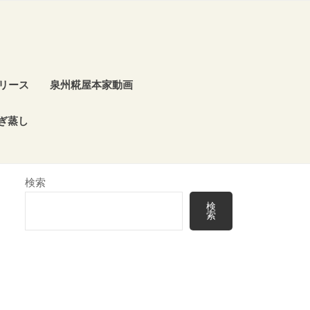
リース
泉州糀屋本家動画
ぎ蒸し
検索
検
索