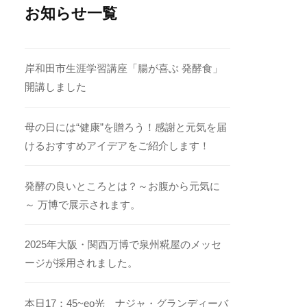
お知らせ一覧
岸和田市生涯学習講座「腸が喜ぶ 発酵食」
開講しました
母の日には“健康”を贈ろう！感謝と元気を届
けるおすすめアイデアをご紹介します！
発酵の良いところとは？～お腹から元気に
～ 万博で展示されます。
2025年大阪・関西万博で泉州糀屋のメッセ
ージが採用されました。
本日17：45~eo光 ナジャ・グランディーバ