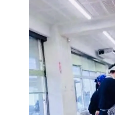
e
、
n
常
s
在
h
菌
u
や
k
発
o
酵
j
の
i
大
y
切
a
h
さ
o
を
n
お
k
伝
e
え