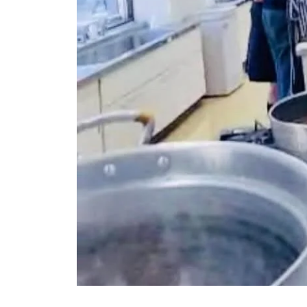
し
て
い
る
料
理
教
室
の
サ
イ
ト
。