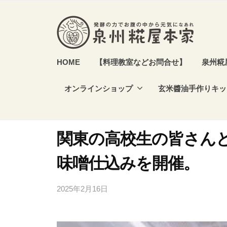
本
コ
家
ン
テ
ン
泉
発
HOME
【料理教室などお問合せ】
泉州糀
ツ
酵
州
へ
食
オンラインショップ
玄米醬油手作りキッ
糀
ス
や
屋
キ
発
本
ッ
酵
関東の高校生の皆さん
家
プ
調
味噌仕込みを開催。
味
料
2025年2月16日
b
を
y
作
s
り