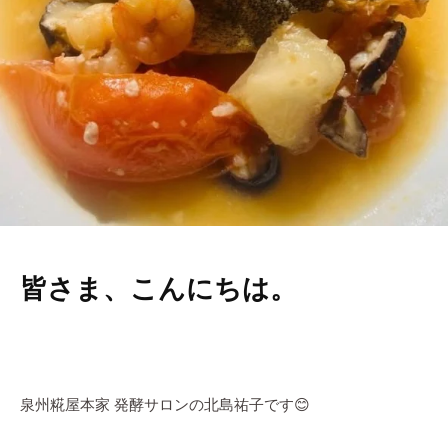
i
菌
y
や
a
発
h
酵
o
の
n
大
k
切
e
さ
を
お
伝
皆さま、こんにちは。
え
し
て
い
る
泉州糀屋本家 発酵サロンの北島祐子です😊
料