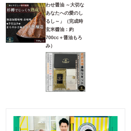
わせ醤油 ～大切な
あなたへの愛のし
るし～」（完成時
玄米醬油：約
700cc＋醤油もろ
み）