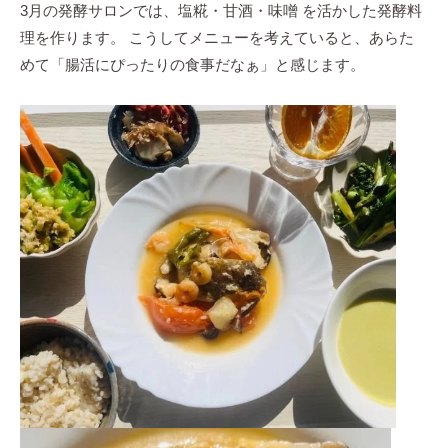
理
3月の発酵サロンでは、塩糀・甘酒・味噌 を活かした発酵料
教
理を作ります。 こうしてメニューを考えていると、あらた
室
めて「腸活にぴったりの食事だなぁ」と感じます。
の
サ
イ
ト
。