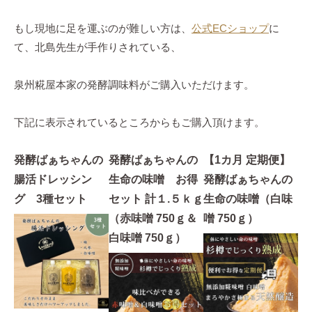
もし現地に足を運ぶのが難しい方は、
公式ECショップ
に
て、北島先生が手作りされている、
泉州糀屋本家の発酵調味料がご購入いただけます。
下記に表示されているところからもご購入頂けます。
発酵ばぁちゃんの
発酵ばぁちゃんの
【1カ月 定期便】
腸活ドレッシン
生命の味噌 お得
発酵ばぁちゃんの
グ 3種セット
セット 計１.５ｋｇ
生命の味噌（白味
（赤味噌 750ｇ＆
噌 750ｇ）
白味噌 750ｇ）