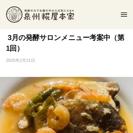
泉
コ
州
ン
糀
メ
テ
ニ
屋
ュ
ン
泉
ー
本
発
家
ツ
3月の発酵サロンメニュー考案中（第
州
酵
食
へ
糀
1回）
や
ス
屋
発
キ
2025年2月21日
b
本
酵
y
ッ
家
調
s
プ
味
e
料
n
を
s
作
h
り
u
k
、
o
常
j
在