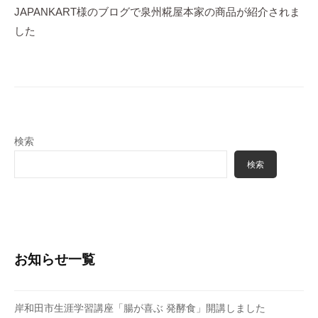
ー
JAPANKART様のブログで泉州糀屋本家の商品が紹介されま
シ
した
ョ
ン
検索
検索
お知らせ一覧
岸和田市生涯学習講座「腸が喜ぶ 発酵食」開講しました