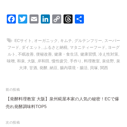
F
T
E
Li
C
T
共
a
wi
m
n
o
hr
有
c
tt
ail
k
p
e
ECサイト
,
オーガニック
,
キムチ
,
グルテンフリー
,
スーパー
e
er
e
y
a
フード
,
ダイエット
,
ふるさと納税
,
マタニティーフード
,
ヨーグ
b
dI
Li
d
ルト
,
不眠改善
,
便秘改善
,
健康・食生活
,
健康習慣
,
冷え性対策
,
味噌
,
和泉
,
大阪
,
岸和田
,
慢性疲労
,
手作り
,
料理教室
,
泉佐野
,
泉
o
n
n
s
大津
,
甘酒
,
発酵
,
納豆
,
腸内環境・腸活
,
貝塚
,
関西
o
k
k
投
前の投稿
稿
【発酵料理教室 大阪】泉州糀屋本家の人気の秘密！ECで爆
ナ
売れ発酵調味料TOP5
ビ
ゲ
次の投稿