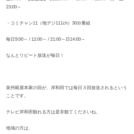
理
23:00～
教
室
の
・コミチャン11（地デジ111ch）30分番組
サ
イ
毎日9:00～ / 12:00～ / 21:00～日14:00～
ト
。
なんとリピート放送が毎日！
泉州糀屋本家の回が、岸和田では毎日３回放送されるという
ことです。
テレビ岸和田観れる方は是非観てくださいね。
地域の方は、