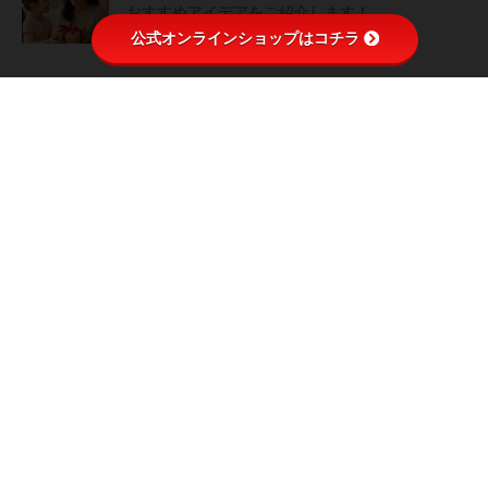
おすすめアイデアをご紹介します！
公式オンラインショップはコチラ
2025年5月8日
発酵の良いところとは？～お腹から元気に～ 万博
で展示されます。
2025年4月14日
HOME
【料理教室などお問合せ】
泉州糀屋本家について
会社概要
活動記録・お知らせ
プレスリリース
泉州糀屋本家動画
オンラインショップ
玄米醬油手作りキットとは？
ふるさと納税返礼品
メディア出演
よもぎ蒸し