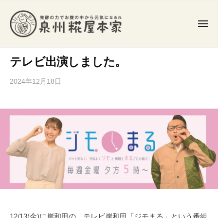
泉
コ
州
ン
糀
メ
テ
ニ
屋
ュ
ン
泉
ー
本
発
家
ツ
テレビ出演しました。
州
酵
食
へ
糀
2024年12月18日
b
や
ス
屋
y
発
キ
本
s
酵
ッ
家
e
調
プ
n
味
s
料
h
を
u
作
k
り
o
、
j
常
i
12/13(金)に岸和田の、テレビ岸和田「ジモまる」という番組
在