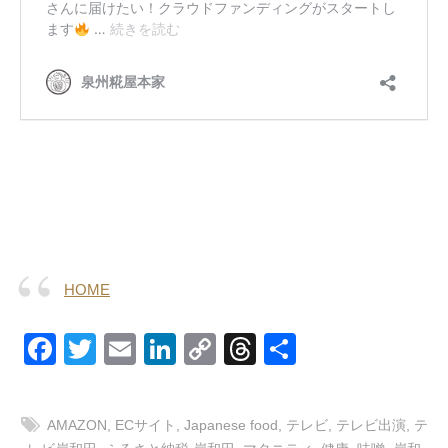
HOME
F
T
E
Li
C
T
共
a
wi
m
n
o
hr
有
c
tt
ail
k
p
e
AMAZON
,
ECサイト
,
Japanese food
,
テレビ
,
テレビ出演
,
テ
e
er
e
y
a