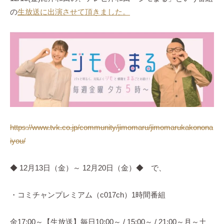
y
菌
の
生放送に出演させて頂きました。
a
や
h
発
o
酵
n
の
k
大
e
切
さ
を
お
https://www.tvk.co.jp/community/jimomaru/jimomarukakonona
伝
iyou/
え
し
◆ 12月13日（金）～ 12月20日（金）◆ で、
て
い
・コミチャンプレミアム（c017ch）1時間番組
る
料
金17:00～【生放送】毎日10:00～ / 15:00～ / 21:00～月～土