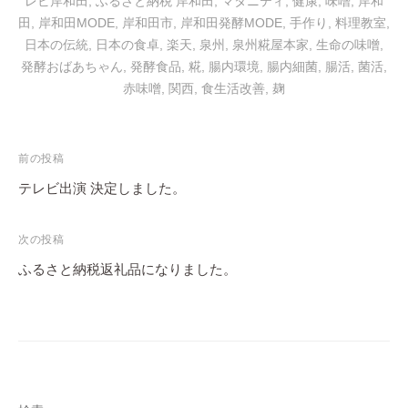
レビ岸和田
,
ふるさと納税 岸和田
,
マタニティ
,
健康
,
味噌
,
岸和
b
dI
Li
d
田
,
岸和田MODE
,
岸和田市
,
岸和田発酵MODE
,
手作り
,
料理教室
,
日本の伝統
,
日本の食卓
,
楽天
,
泉州
,
泉州糀屋本家
,
生命の味噌
,
o
n
n
s
発酵おばあちゃん
,
発酵食品
,
糀
,
腸内環境
,
腸内細菌
,
腸活
,
菌活
,
o
k
赤味噌
,
関西
,
食生活改善
,
麹
k
投
前の投稿
稿
テレビ出演 決定しました。
ナ
ビ
次の投稿
ゲ
ふるさと納税返礼品になりました。
ー
シ
ョ
ン